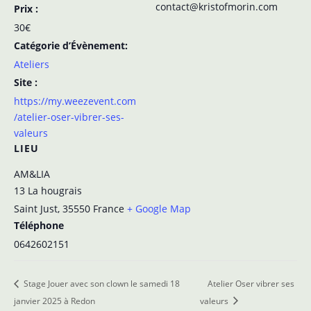
contact@kristofmorin.com
Prix :
30€
Catégorie d’Évènement:
Ateliers
Site :
https://my.weezevent.com
/atelier-oser-vibrer-ses-
valeurs
LIEU
AM&LIA
13 La hougrais
Saint Just
,
35550
France
+ Google Map
Téléphone
0642602151
Stage Jouer avec son clown le samedi 18
Atelier Oser vibrer ses
janvier 2025 à Redon
valeurs