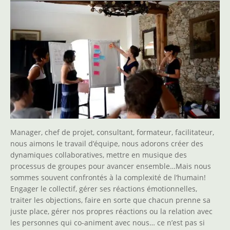
Manager, chef de projet, consultant, formateur, facilitateur,
nous aimons le travail d’équipe, nous adorons créer des
dynamiques collaboratives, mettre en musique des
processus de groupes pour avancer ensemble…Mais nous
sommes souvent confrontés à la complexité de l’humain!
Engager le collectif, gérer ses réactions émotionnelles,
traiter les objections, faire en sorte que chacun prenne sa
juste place, gérer nos propres réactions ou la relation avec
les personnes qui co-animent avec nous… ce n’est pas si