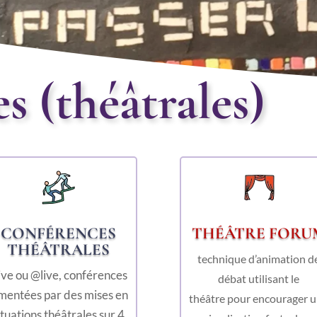
s (théâtrales)
CONFÉRENCES
THÉÂTRE FORU
THÉÂTRALES
technique d’animation d
ive ou @live, conférences
débat utilisant le
mentées par des mises en
théâtre pour encourager 
ituations théâtrales sur 4