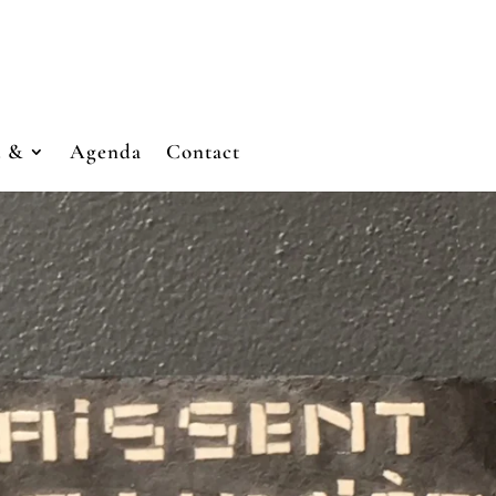
u &
Agenda
Contact