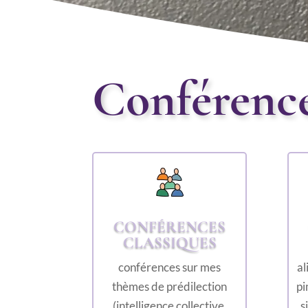
Conférence
CONFÉRENCES
CLASSIQUES
conférences sur mes
al
thèmes de prédilection
pi
(intelligence collective,
s