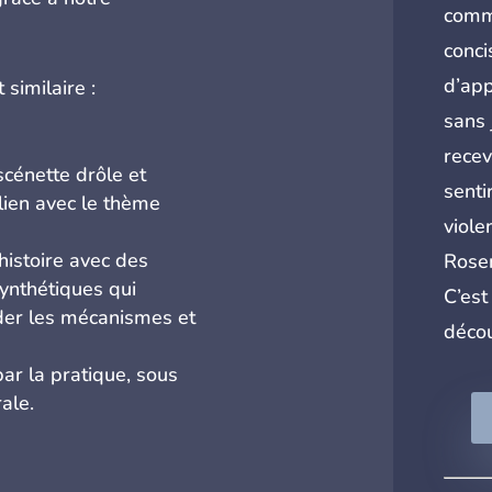
commu
conci
d’app
similaire :
sans 
recev
scénette drôle et
senti
 lien avec le thème
viole
histoire avec des
Rosen
ynthétiques qui
C’est
nder les mécanismes et
décou
par la pratique, sous
ale.