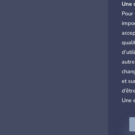
Une 
Pour 
impor
accep
quali
d’uti
autre
chang
et su
d’être
Une e