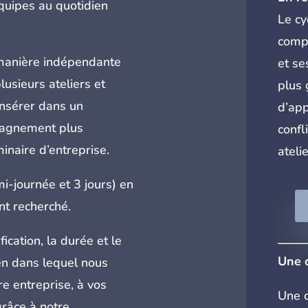
quipes au quotidien
Le cy
compr
 manière indépendante
et se
lusieurs ateliers et
plus 
’insérer dans un
d’app
pagnement plus
confl
inaire d’entreprise.
atelie
i-journée et 3 jours) en
nt recherché.
ication, la durée et le
Une 
en dans lequel nous
e entreprise, à vos
Une c
 grâce à notre