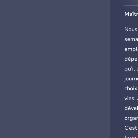
Maîtr
Nous 
semai
emplo
dépe
qu’il
journ
choix
vies.
dével
organ
C’est
forma