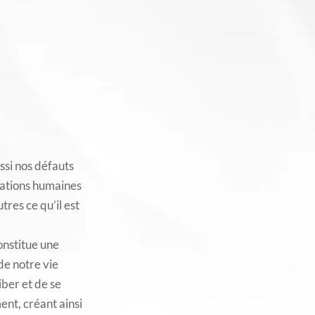
ssi nos défauts
elations humaines
tres ce qu’il est
constitue une
de notre vie
iber et de se
nt, créant ainsi