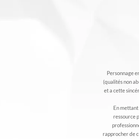
Personnage en 
(qualités non ab
et a cette sincé
En mettant a
ressource p
professionne
rapprocher de c