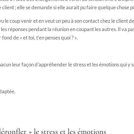
n ce client ; elle se demande si elle aurait pu faire quelque chose 
 vu le coup venir et en veut un peu à son contact chez le client de
s réponses pendant la réunion en coupant les autres. Il va pass
 fond de « et toi, t’en penses quoi ? ».
acun leur façon d’appréhender le stress et les émotions qui y so
adaptée.
onfler » le stress et les émotions