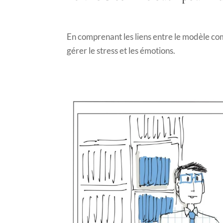
En comprenant les liens entre le modèle comp
gérer le stress et les émotions.