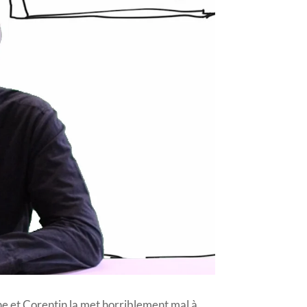
ine et Corentin la met horriblement mal à